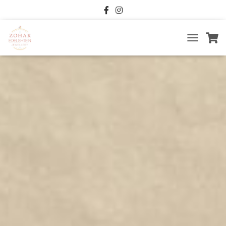
T
O
G
G
L
E
N
A
V
I
G
A
T
I
O
N